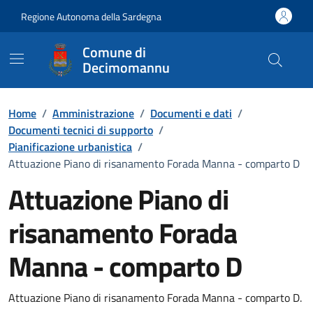
Vai ai contenuti
Vai al Footer
Regione Autonoma della Sardegna
Comune di
Decimomannu
Home
/
Amministrazione
/
Documenti e dati
/
Documenti tecnici di supporto
/
Pianificazione urbanistica
/
Attuazione Piano di risanamento Forada Manna - comparto D
Attuazione Piano di
risanamento Forada
Manna - comparto D
Dettaglio del documento
Attuazione Piano di risanamento Forada Manna - comparto D.