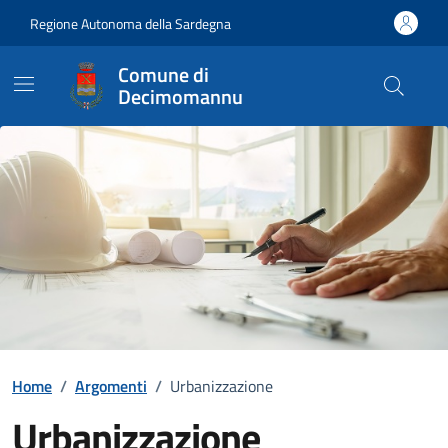
Vai ai contenuti
Vai al Footer
Regione Autonoma della Sardegna
Comune di
Decimomannu
Home
/
Argomenti
/
Urbanizzazione
Urbanizzazione