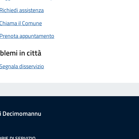
Richiedi assistenza
Chiama il Comune
Prenota appuntamento
blemi in città
Segnala disservizio
i Decimomannu
RIE DI SERVIZIO