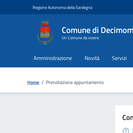
Vai ai contenuti
Vai al Footer
Regione Autonoma della Sardegna
Comune di Decimo
Un Comune da vivere
Amministrazione
Novità
Servizi
Home
/
Prenotazione appuntamento
Con