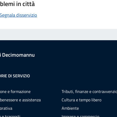
blemi in città
Segnala disservizio
i Decimomannu
RIE DI SERVIZIO
one e formazione
Tributi, finanze e contravvenzi
 benessere e assistenza
Cultura e tempo libero
vorativa
Ambiente
 e trasporti
Imprese e commercio