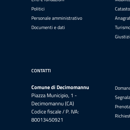
Politici
Catasto
Personale amministrativo
Anagraf
Documenti e dati
Turism
Giustiz
CONTATTI
Comune di Decimomannu
Domand
Piazza Municipio, 1 -
Segnala
Decimomannu (CA)
Prenot
Codice fiscale / P. IVA:
Richies
80013450921