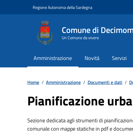
Vai ai contenuti
Vai al Footer
Regione Autonoma della Sardegna
Comune di Decimo
Un Comune da vivere
Amministrazione
Novità
Servizi
Home
/
Amministrazione
/
Documenti e dati
/
D
Pianificazione urba
Sezione dedicata agli strumenti di pianificazione
comunale con mappe statiche in pdf e document