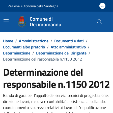
Vai ai contenuti
Vai al Footer
Regione Autonoma della Sardegna
Comune di
Decimomannu
Home
/
Amministrazione
/
Documenti e dati
/
Documenti albo pretorio
/
Atto amministrativo
/
Determinazione
/
Determinazione del Dirigente
/
Determinazione del responsabile n.1150 2012
Determinazione del
responsabile n.1150 2012
Dettaglio del documento
Bando di gara per l'appalto dei servizi tecnici di progettazione,
direzione lavori, misura e contabilita', assistenza al collaudo,
coordinamento sicurezza relativi ai lavori di "riqualificazione