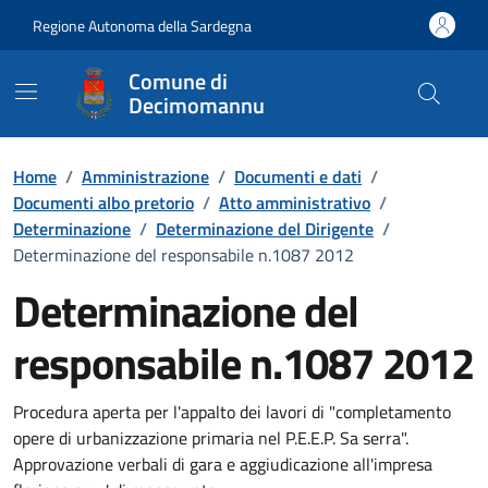
Vai ai contenuti
Vai al Footer
Regione Autonoma della Sardegna
Comune di
Decimomannu
Home
/
Amministrazione
/
Documenti e dati
/
Documenti albo pretorio
/
Atto amministrativo
/
Determinazione
/
Determinazione del Dirigente
/
Determinazione del responsabile n.1087 2012
Determinazione del
responsabile n.1087 2012
Dettaglio del documento
Procedura aperta per l'appalto dei lavori di "completamento
opere di urbanizzazione primaria nel P.E.E.P. Sa serra".
Approvazione verbali di gara e aggiudicazione all'impresa