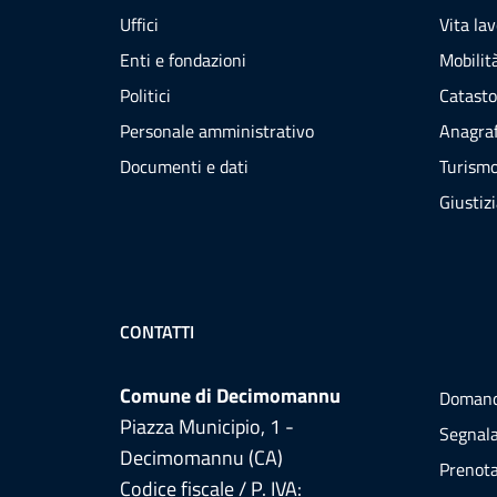
Uffici
Vita la
Enti e fondazioni
Mobilità
Politici
Catasto
Personale amministrativo
Anagraf
Documenti e dati
Turism
Giustiz
CONTATTI
Comune di Decimomannu
Domand
Piazza Municipio, 1 -
Segnala
Decimomannu (CA)
Prenot
Codice fiscale / P. IVA: