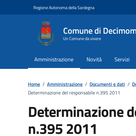
Vai ai contenuti
Vai al Footer
Regione Autonoma della Sardegna
Comune di Decimo
Un Comune da vivere
Amministrazione
Novità
Servizi
Home
/
Amministrazione
/
Documenti e dati
/
D
Determinazione del responsabile n.395 2011
Determinazione d
n.395 2011