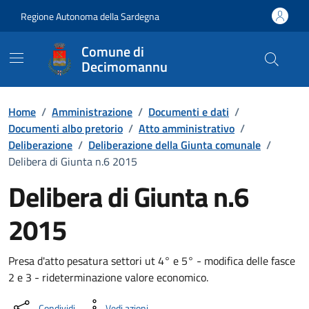
Vai ai contenuti
Vai al Footer
Regione Autonoma della Sardegna
Comune di
Decimomannu
Home
/
Amministrazione
/
Documenti e dati
/
Documenti albo pretorio
/
Atto amministrativo
/
Deliberazione
/
Deliberazione della Giunta comunale
/
Delibera di Giunta n.6 2015
Delibera di Giunta n.6
2015
Dettaglio del documento
Presa d'atto pesatura settori ut 4° e 5° - modifica delle fasce
2 e 3 - rideterminazione valore economico.
Condividi
Vedi azioni