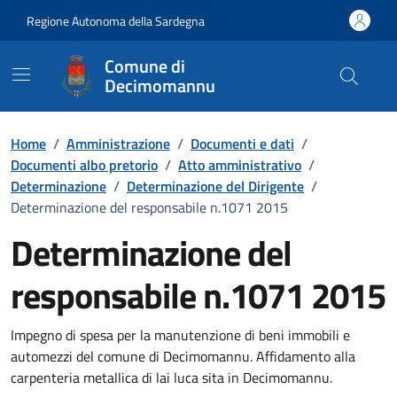
Vai ai contenuti
Vai al Footer
Regione Autonoma della Sardegna
Comune di
Decimomannu
Home
/
Amministrazione
/
Documenti e dati
/
Documenti albo pretorio
/
Atto amministrativo
/
Determinazione
/
Determinazione del Dirigente
/
Determinazione del responsabile n.1071 2015
Determinazione del
responsabile n.1071 2015
Dettaglio del documento
Impegno di spesa per la manutenzione di beni immobili e
automezzi del comune di Decimomannu. Affidamento alla
carpenteria metallica di lai luca sita in Decimomannu.