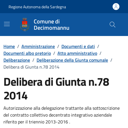
Vai ai contenuti
Vai al Footer
Regione Autonoma della Sardegna
Comune di
Decimomannu
Home
/
Amministrazione
/
Documenti e dati
/
Documenti albo pretorio
/
Atto amministrativo
/
Deliberazione
/
Deliberazione della Giunta comunale
/
Delibera di Giunta n.78 2014
Delibera di Giunta n.78
2014
Dettaglio del documento
Autorizzazione alla delegazione trattante alla sottoscrizione
del contratto collettivo decentrato integrativo aziendale
riferito per il triennio 2013-2016 .