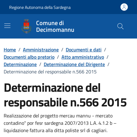
Vai ai contenuti
Vai al Footer
Regione Autonoma della Sardegna
Comune di
Decimomannu
Home
/
Amministrazione
/
Documenti e dati
/
Documenti albo pretorio
/
Atto amministrativo
/
Determinazione
/
Determinazione del Dirigente
/
Determinazione del responsabile n.566 2015
Determinazione del
responsabile n.566 2015
Dettaglio del documento
Realizzazione del progetto mercau mannu - mercato
contadino" por fesr sardegna 2007/2013 L.A. 4.1.2 b –
liquidazione fattura alla ditta poliste srl di cagliari.