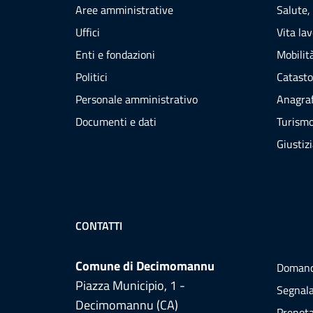
Aree amministrative
Salute,
Uffici
Vita la
Enti e fondazioni
Mobilità
Politici
Catasto
Personale amministrativo
Anagraf
Documenti e dati
Turism
Giustiz
CONTATTI
Comune di Decimomannu
Domand
Piazza Municipio, 1 -
Segnala
Decimomannu (CA)
Prenot