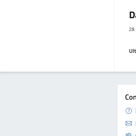
D
28
Ul
Con