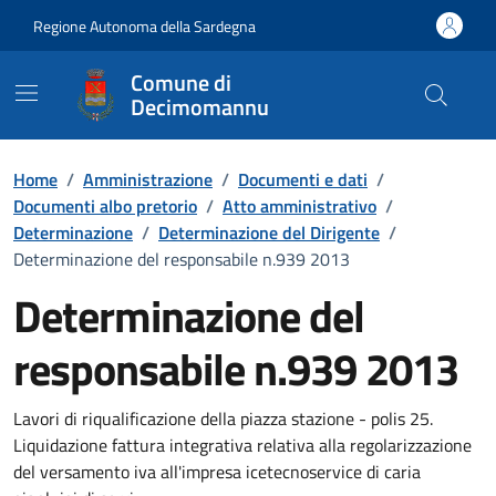
Vai ai contenuti
Vai al Footer
Regione Autonoma della Sardegna
Comune di
Decimomannu
Home
/
Amministrazione
/
Documenti e dati
/
Documenti albo pretorio
/
Atto amministrativo
/
Determinazione
/
Determinazione del Dirigente
/
Determinazione del responsabile n.939 2013
Determinazione del
responsabile n.939 2013
Dettaglio del documento
Lavori di riqualificazione della piazza stazione - polis 25.
Liquidazione fattura integrativa relativa alla regolarizzazione
del versamento iva all'impresa icetecnoservice di caria