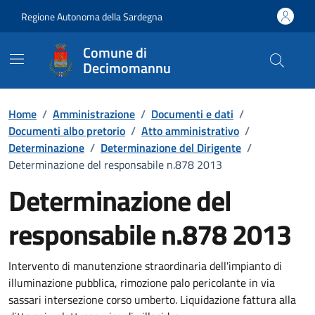
Vai ai contenuti
Vai al Footer
Regione Autonoma della Sardegna
Comune di
Decimomannu
Home
/
Amministrazione
/
Documenti e dati
/
Documenti albo pretorio
/
Atto amministrativo
/
Determinazione
/
Determinazione del Dirigente
/
Determinazione del responsabile n.878 2013
Determinazione del
responsabile n.878 2013
Dettaglio del documento
Intervento di manutenzione straordinaria dell'impianto di
illuminazione pubblica, rimozione palo pericolante in via
sassari intersezione corso umberto. Liquidazione fattura alla