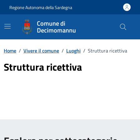
Vai ai contenuti
Vai al Footer
Regione Autonoma della Sardegna
Comune di
Decimomannu
Home
/
Vivere il comune
/
Luoghi
/
Struttura ricettiva
Struttura ricettiva