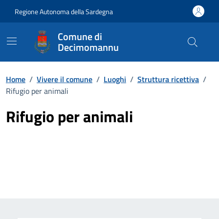
Vai ai contenuti
Vai al Footer
Regione Autonoma della Sardegna
Comune di
Decimomannu
Home
/
Vivere il comune
/
Luoghi
/
Struttura ricettiva
/
Rifugio per animali
Rifugio per animali