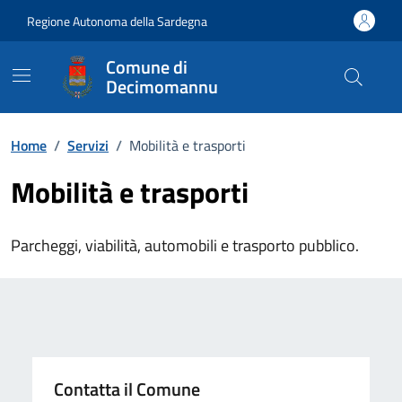
Vai ai contenuti
Vai al Footer
Regione Autonoma della Sardegna
Comune di
Decimomannu
Home
/
Servizi
/
Mobilità e trasporti
Mobilità e trasporti
Parcheggi, viabilità, automobili e trasporto pubblico.
Contatta il Comune