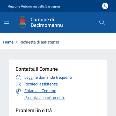
Vai ai contenuti
Vai al Footer
Regione Autonoma della Sardegna
Comune di
Decimomannu
Home
/
Richiesta di assistenza
Contatta il Comune
Leggi le domande frequenti
Richiedi assistenza
Chiama il Comune
Prenota appuntamento
Problemi in città