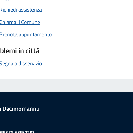
Richiedi assistenza
Chiama il Comune
Prenota appuntamento
blemi in città
Segnala disservizio
i Decimomannu
RIE DI SERVIZIO