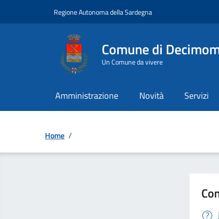
Vai ai contenuti
Vai al Footer
Regione Autonoma della Sardegna
Comune di Decimo
Un Comune da vivere
Amministrazione
Novità
Servizi
Home
/
Con