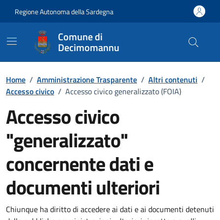
Vai ai contenuti
Vai al Footer
Regione Autonoma della Sardegna
Comune di
Decimomannu
Home
/
Amministrazione Trasparente
/
Altri contenuti
/
Accesso civico
/
Accesso civico generalizzato (FOIA)
Accesso civico
"generalizzato"
concernente dati e
documenti ulteriori
Dettaglio Amministrazione Trasparente
Chiunque ha diritto di accedere ai dati e ai documenti detenuti