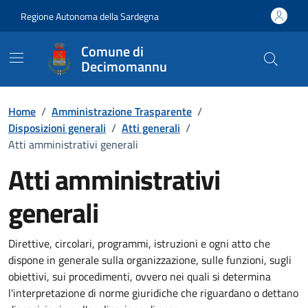
Vai ai contenuti
Vai al Footer
Regione Autonoma della Sardegna
Comune di
Decimomannu
Home
/
Amministrazione Trasparente
/
Disposizioni generali
/
Atti generali
/
Atti amministrativi generali
Atti amministrativi
generali
Dettaglio Amministrazione Trasparente
Direttive, circolari, programmi, istruzioni e ogni atto che
dispone in generale sulla organizzazione, sulle funzioni, sugli
obiettivi, sui procedimenti, ovvero nei quali si determina
l'interpretazione di norme giuridiche che riguardano o dettano