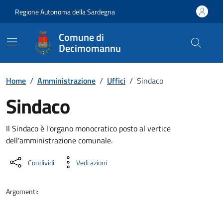
Vai ai contenuti
Vai al Footer
Regione Autonoma della Sardegna
Comune di
Decimomannu
Home
/
Amministrazione
/
Uffici
/
Sindaco
Sindaco
Dettaglio dell'unità organizzati
Il Sindaco è l'organo monocratico posto al vertice
dell'amministrazione comunale.
Condividi
Vedi azioni
Argomenti: