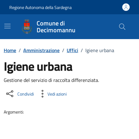
Vai ai contenuti
Vai al Footer
Regione Autonoma della Sardegna
Comune di
Decimomannu
Home
/
Amministrazione
/
Uffici
/
Igiene urbana
Igiene urbana
Dettaglio dell'unità organizzati
Gestione del servizio di raccolta differenziata.
Condividi
Vedi azioni
Argomenti: