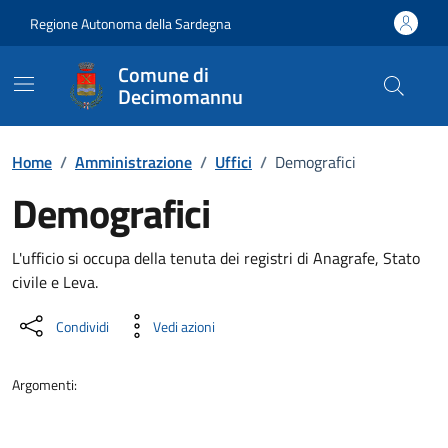
Vai ai contenuti
Vai al Footer
Regione Autonoma della Sardegna
Comune di
Decimomannu
Home
/
Amministrazione
/
Uffici
/
Demografici
Demografici
Dettaglio dell'unità organizzati
L'ufficio si occupa della tenuta dei registri di Anagrafe, Stato
civile e Leva.
Condividi
Vedi azioni
Argomenti: