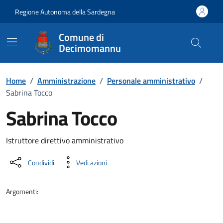
Vai ai contenuti
Vai al Footer
Regione Autonoma della Sardegna
Comune di
Decimomannu
Home
/
Amministrazione
/
Personale amministrativo
/
Sabrina Tocco
Sabrina Tocco
Dettaglio della persona
Istruttore direttivo amministrativo
Condividi
Vedi azioni
Argomenti: