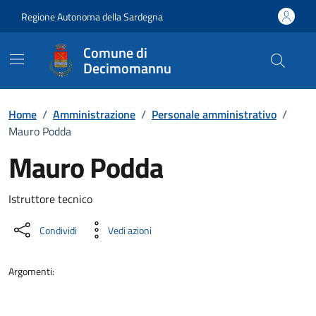
Vai ai contenuti
Vai al Footer
Regione Autonoma della Sardegna
Comune di
Decimomannu
Home
/
Amministrazione
/
Personale amministrativo
/
Mauro Podda
Mauro Podda
Dettaglio della persona
Istruttore tecnico
Condividi
Vedi azioni
Argomenti: