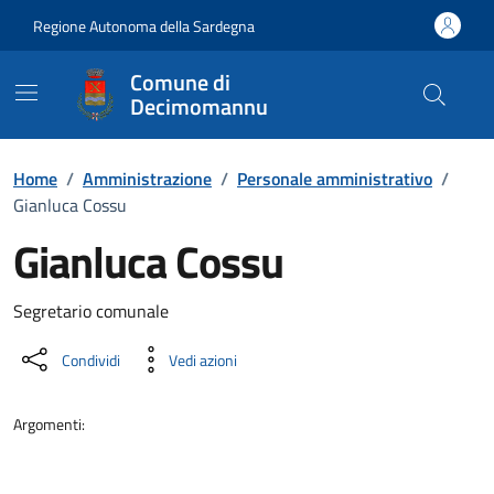
Vai ai contenuti
Vai al Footer
Regione Autonoma della Sardegna
Comune di
Decimomannu
Home
/
Amministrazione
/
Personale amministrativo
/
Gianluca Cossu
Gianluca Cossu
Dettaglio della persona
Segretario comunale
Condividi
Vedi azioni
Argomenti: