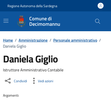
Vai ai contenuti
Vai al Footer
Regione Autonoma della Sardegna
Comune di
Decimomannu
Home
/
Amministrazione
/
Personale amministrativo
/
Daniela Giglio
Daniela Giglio
Dettaglio della persona
Istruttore Amministrativo Contabile
Condividi
Vedi azioni
Argomenti: