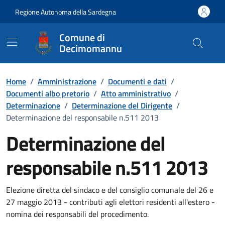
Vai ai contenuti
Vai al Footer
Regione Autonoma della Sardegna
Comune di
Decimomannu
Home
/
Amministrazione
/
Documenti e dati
/
Documenti albo pretorio
/
Atto amministrativo
/
Determinazione
/
Determinazione del Dirigente
/
Determinazione del responsabile n.511 2013
Determinazione del
responsabile n.511 2013
Dettaglio del documento
Elezione diretta del sindaco e del consiglio comunale del 26 e
27 maggio 2013 - contributi agli elettori residenti all'estero -
nomina dei responsabili del procedimento.