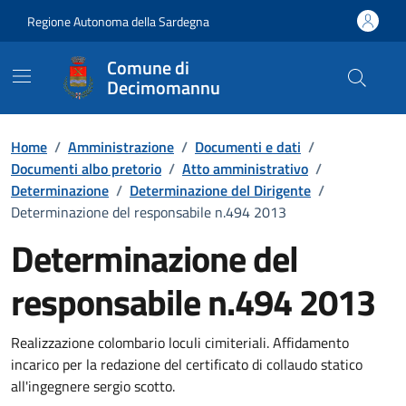
Vai ai contenuti
Vai al Footer
Regione Autonoma della Sardegna
Comune di
Decimomannu
Home
/
Amministrazione
/
Documenti e dati
/
Documenti albo pretorio
/
Atto amministrativo
/
Determinazione
/
Determinazione del Dirigente
/
Determinazione del responsabile n.494 2013
Determinazione del
responsabile n.494 2013
Dettaglio del documento
Realizzazione colombario loculi cimiteriali. Affidamento
incarico per la redazione del certificato di collaudo statico
all'ingegnere sergio scotto.