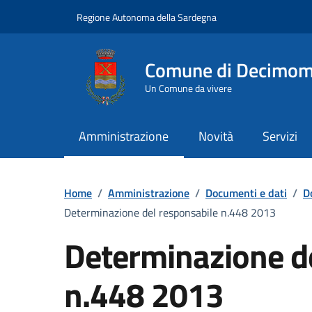
Vai ai contenuti
Vai al Footer
Regione Autonoma della Sardegna
Comune di Decimo
Un Comune da vivere
Amministrazione
Novità
Servizi
Home
/
Amministrazione
/
Documenti e dati
/
D
Determinazione del responsabile n.448 2013
Determinazione d
n.448 2013