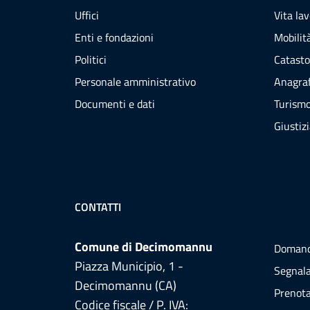
Uffici
Vita la
Enti e fondazioni
Mobilità
Politici
Catasto
Personale amministrativo
Anagraf
Documenti e dati
Turism
Giustiz
CONTATTI
Comune di Decimomannu
Domand
Piazza Municipio, 1 -
Segnala
Decimomannu (CA)
Prenot
Codice fiscale / P. IVA: