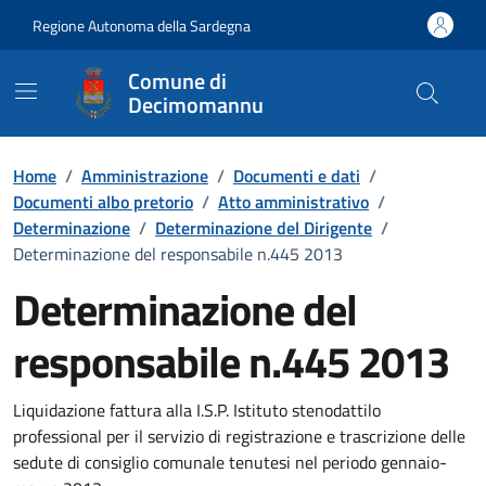
Vai ai contenuti
Vai al Footer
Regione Autonoma della Sardegna
Comune di
Decimomannu
Home
/
Amministrazione
/
Documenti e dati
/
Documenti albo pretorio
/
Atto amministrativo
/
Determinazione
/
Determinazione del Dirigente
/
Determinazione del responsabile n.445 2013
Determinazione del
responsabile n.445 2013
Dettaglio del documento
Liquidazione fattura alla I.S.P. Istituto stenodattilo
professional per il servizio di registrazione e trascrizione delle
sedute di consiglio comunale tenutesi nel periodo gennaio-