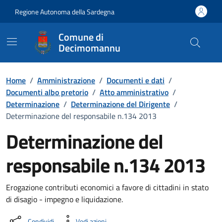
Vai ai contenuti
Vai al Footer
Regione Autonoma della Sardegna
Comune di
Decimomannu
Home
/
Amministrazione
/
Documenti e dati
/
Documenti albo pretorio
/
Atto amministrativo
/
Determinazione
/
Determinazione del Dirigente
/
Determinazione del responsabile n.134 2013
Determinazione del
responsabile n.134 2013
Dettaglio del documento
Erogazione contributi economici a favore di cittadini in stato
di disagio - impegno e liquidazione.
Condividi
Vedi azioni