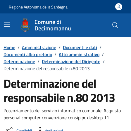
Vai ai contenuti
Vai al Footer
Regione Autonoma della Sardegna
Comune di
Decimomannu
Home
/
Amministrazione
/
Documenti e dati
/
Documenti albo pretorio
/
Atto amministrativo
/
Determinazione
/
Determinazione del Dirigente
/
Determinazione del responsabile n.80 2013
Determinazione del
responsabile n.80 2013
Dettaglio del documento
Potenziamento del servizio informatico comunale. Acquisto
personal computer convenzione consip pc desktop 11.
Condividi
Vedi azioni