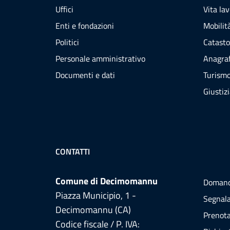
Uffici
Vita la
Enti e fondazioni
Mobilità
Politici
Catasto
Personale amministrativo
Anagraf
Documenti e dati
Turism
Giustiz
CONTATTI
Comune di Decimomannu
Domand
Piazza Municipio, 1 -
Segnala
Decimomannu (CA)
Prenot
Codice fiscale / P. IVA: