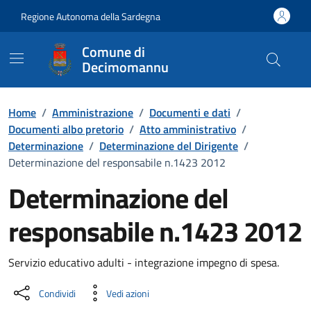
Vai ai contenuti
Vai al Footer
Regione Autonoma della Sardegna
Comune di
Decimomannu
Home
/
Amministrazione
/
Documenti e dati
/
Documenti albo pretorio
/
Atto amministrativo
/
Determinazione
/
Determinazione del Dirigente
/
Determinazione del responsabile n.1423 2012
Determinazione del
responsabile n.1423 2012
Dettaglio del documento
Servizio educativo adulti - integrazione impegno di spesa.
Condividi
Vedi azioni