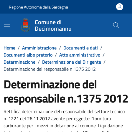
Vai ai contenuti
Vai al Footer
Regione Autonoma della Sardegna
Comune di
Decimomannu
Home
/
Amministrazione
/
Documenti e dati
/
Documenti albo pretorio
/
Atto amministrativo
/
Determinazione
/
Determinazione del Dirigente
/
Determinazione del responsabile n.1375 2012
Determinazione del
responsabile n.1375 2012
Dettaglio del documento
Rettifica determinazione del responsabile del settore tecnico
n. 1221 del 26.11.2012 avente per oggetto: "fornitura
carburante per i mezzi in dotazione al comune. Liquidazione