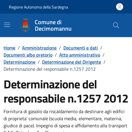
Vai ai contenuti
Vai al Footer
Regione Autonoma della Sardegna
Comune di
Decimomannu
Home
/
Amministrazione
/
Documenti e dati
/
Documenti albo pretorio
/
Atto amministrativo
/
Determinazione
/
Determinazione del Dirigente
/
Determinazione del responsabile n.1257 2012
Determinazione del
responsabile n.1257 2012
Dettaglio del documento
Fornitura di gasolio da riscaldamento da destinare agli edifici
di proprieta' comunale (scuola media, elementare, materna,
giudice di pace). Impegno di spesa e affidamento alla transport