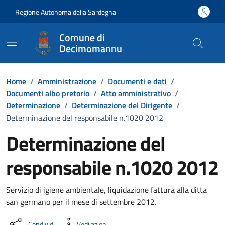
Vai ai contenuti
Vai al Footer
Regione Autonoma della Sardegna
Comune di
Decimomannu
Home
/
Amministrazione
/
Documenti e dati
/
Documenti albo pretorio
/
Atto amministrativo
/
Determinazione
/
Determinazione del Dirigente
/
Determinazione del responsabile n.1020 2012
Determinazione del
responsabile n.1020 2012
Dettaglio del documento
Servizio di igiene ambientale, liquidazione fattura alla ditta
san germano per il mese di settembre 2012.
Condividi
Vedi azioni