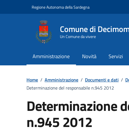
Vai ai contenuti
Vai al Footer
Regione Autonoma della Sardegna
Comune di Decimo
Un Comune da vivere
Amministrazione
Novità
Servizi
Home
/
Amministrazione
/
Documenti e dati
/
D
Determinazione del responsabile n.945 2012
Determinazione d
n.945 2012