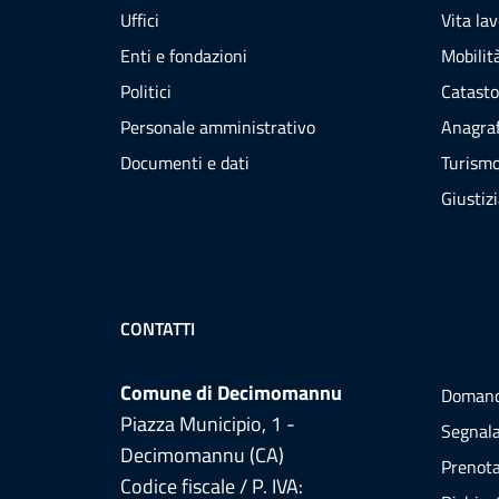
Uffici
Vita la
Enti e fondazioni
Mobilità
Politici
Catasto
Personale amministrativo
Anagraf
Documenti e dati
Turism
Giustiz
CONTATTI
Comune di Decimomannu
Domand
Piazza Municipio, 1 -
Segnala
Decimomannu (CA)
Prenot
Codice fiscale / P. IVA: