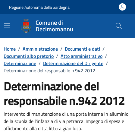
Vai ai contenuti
Vai al Footer
Regione Autonoma della Sardegna
Comune di
Decimomannu
Home
/
Amministrazione
/
Documenti e dati
/
Documenti albo pretorio
/
Atto amministrativo
/
Determinazione
/
Determinazione del Dirigente
/
Determinazione del responsabile n.942 2012
Determinazione del
responsabile n.942 2012
Dettaglio del documento
Intervento di manutenzione di una porta interna in alluminio
della scuola dell'infanzia di via petrarca. Impegno di spesa e
affidamento alla ditta littera gian luca.