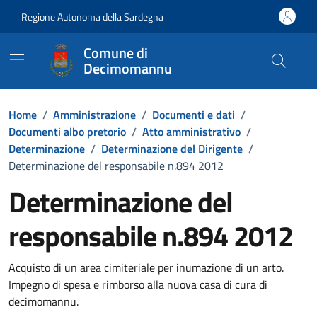
Vai ai contenuti
Vai al Footer
Regione Autonoma della Sardegna
Comune di
Decimomannu
Home
/
Amministrazione
/
Documenti e dati
/
Documenti albo pretorio
/
Atto amministrativo
/
Determinazione
/
Determinazione del Dirigente
/
Determinazione del responsabile n.894 2012
Determinazione del
responsabile n.894 2012
Dettaglio del documento
Acquisto di un area cimiteriale per inumazione di un arto.
Impegno di spesa e rimborso alla nuova casa di cura di
decimomannu.