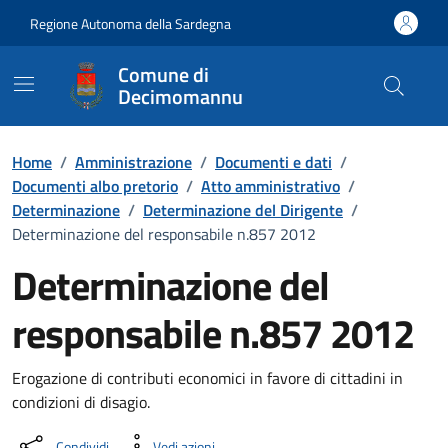
Vai ai contenuti
Vai al Footer
Regione Autonoma della Sardegna
Comune di
Decimomannu
Home
/
Amministrazione
/
Documenti e dati
/
Documenti albo pretorio
/
Atto amministrativo
/
Determinazione
/
Determinazione del Dirigente
/
Determinazione del responsabile n.857 2012
Determinazione del
responsabile n.857 2012
Dettaglio del documento
Erogazione di contributi economici in favore di cittadini in
condizioni di disagio.
Condividi
Vedi azioni