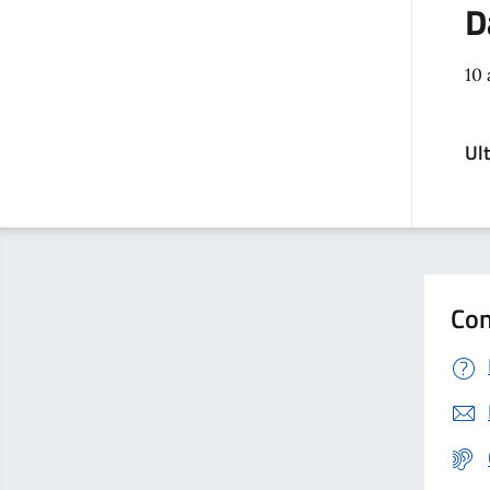
D
10 
Ul
Con