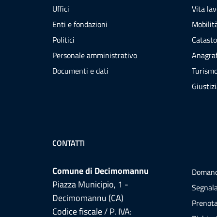
Uffici
Vita la
Enti e fondazioni
Mobilità
Politici
Catasto
Personale amministrativo
Anagraf
Documenti e dati
Turism
Giustiz
CONTATTI
Comune di Decimomannu
Domand
Piazza Municipio, 1 -
Segnala
Decimomannu (CA)
Prenot
Codice fiscale / P. IVA: