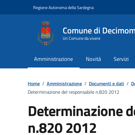
Vai ai contenuti
Vai al Footer
Regione Autonoma della Sardegna
Comune di Decimo
Un Comune da vivere
Amministrazione
Novità
Servizi
Home
/
Amministrazione
/
Documenti e dati
/
D
Determinazione del responsabile n.820 2012
Determinazione d
n.820 2012