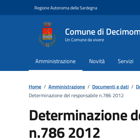
Vai ai contenuti
Vai al Footer
Regione Autonoma della Sardegna
Comune di Decimo
Un Comune da vivere
Amministrazione
Novità
Servizi
Home
/
Amministrazione
/
Documenti e dati
/
D
Determinazione del responsabile n.786 2012
Determinazione d
n.786 2012