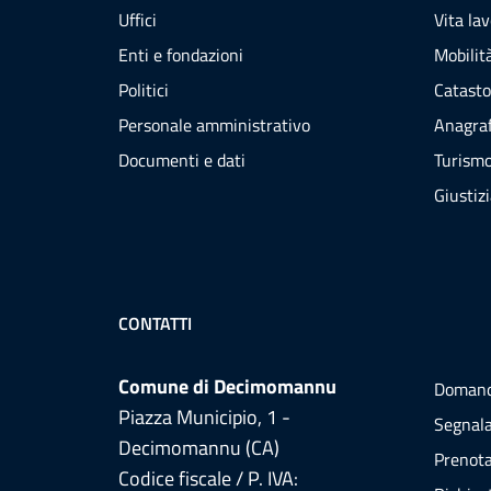
Uffici
Vita la
Enti e fondazioni
Mobilità
Politici
Catasto
Personale amministrativo
Anagraf
Documenti e dati
Turism
Giustiz
CONTATTI
Comune di Decimomannu
Domand
Piazza Municipio, 1 -
Segnala
Decimomannu (CA)
Prenot
Codice fiscale / P. IVA: