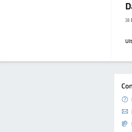
D
31 
Ul
Con