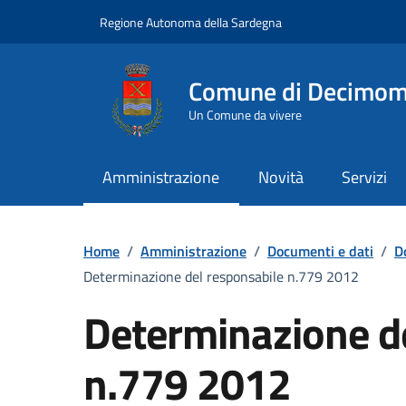
Vai ai contenuti
Vai al Footer
Regione Autonoma della Sardegna
Comune di Decimo
Un Comune da vivere
Amministrazione
Novità
Servizi
Home
/
Amministrazione
/
Documenti e dati
/
D
Determinazione del responsabile n.779 2012
Determinazione d
n.779 2012