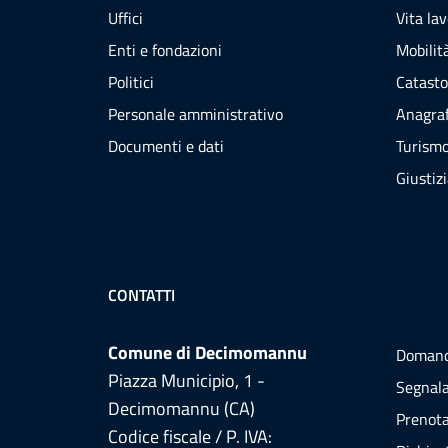
Uffici
Vita la
Enti e fondazioni
Mobilità
Politici
Catasto
Personale amministrativo
Anagraf
Documenti e dati
Turism
Giustiz
CONTATTI
Comune di Decimomannu
Domand
Piazza Municipio, 1 -
Segnala
Decimomannu (CA)
Prenot
Codice fiscale / P. IVA: