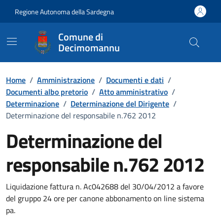
Vai ai contenuti
Vai al Footer
Regione Autonoma della Sardegna
Comune di
Decimomannu
Home
/
Amministrazione
/
Documenti e dati
/
Documenti albo pretorio
/
Atto amministrativo
/
Determinazione
/
Determinazione del Dirigente
/
Determinazione del responsabile n.762 2012
Determinazione del
responsabile n.762 2012
Dettaglio del documento
Liquidazione fattura n. Ac042688 del 30/04/2012 a favore
del gruppo 24 ore per canone abbonamento on line sistema
pa.