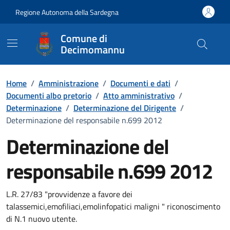
Vai ai contenuti
Vai al Footer
Regione Autonoma della Sardegna
Comune di
Decimomannu
Home
/
Amministrazione
/
Documenti e dati
/
Documenti albo pretorio
/
Atto amministrativo
/
Determinazione
/
Determinazione del Dirigente
/
Determinazione del responsabile n.699 2012
Determinazione del
responsabile n.699 2012
Dettaglio del documento
L.R. 27/83 "provvidenze a favore dei
talassemici,emofiliaci,emolinfopatici maligni " riconoscimento
di N.1 nuovo utente.