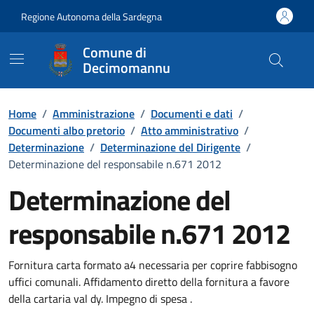
Vai ai contenuti
Vai al Footer
Regione Autonoma della Sardegna
Comune di
Decimomannu
Home
/
Amministrazione
/
Documenti e dati
/
Documenti albo pretorio
/
Atto amministrativo
/
Determinazione
/
Determinazione del Dirigente
/
Determinazione del responsabile n.671 2012
Determinazione del
responsabile n.671 2012
Dettaglio del documento
Fornitura carta formato a4 necessaria per coprire fabbisogno
uffici comunali. Affidamento diretto della fornitura a favore
della cartaria val dy. Impegno di spesa .