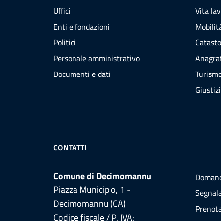
Uffici
Vita la
Enti e fondazioni
Mobilità
Politici
Catasto
Personale amministrativo
Anagraf
Documenti e dati
Turism
Giustiz
CONTATTI
Comune di Decimomannu
Domand
Piazza Municipio, 1 -
Segnala
Decimomannu (CA)
Prenot
Codice fiscale / P. IVA: