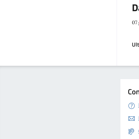
D
07
Ul
Con