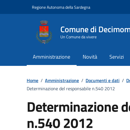
Vai ai contenuti
Vai al Footer
Regione Autonoma della Sardegna
Comune di Decimo
Un Comune da vivere
Amministrazione
Novità
Servizi
Home
/
Amministrazione
/
Documenti e dati
/
D
Determinazione del responsabile n.540 2012
Determinazione d
n.540 2012